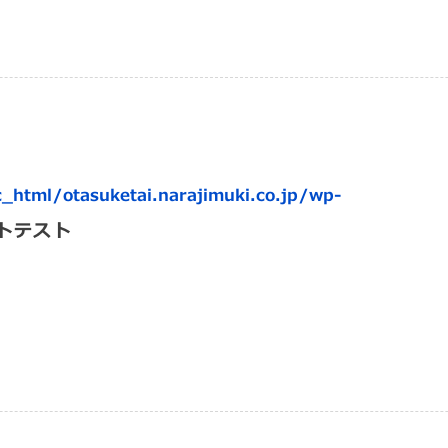
_html/otasuketai.narajimuki.co.jp/wp-
トテスト