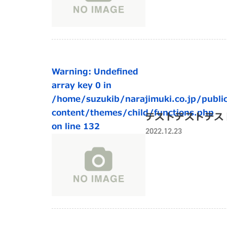
Warning
: Undefined
array key 0 in
/home/suzukib/narajimuki.co.jp/public
content/themes/child/functions.php
テストテストテス
on line
132
2022.12.23